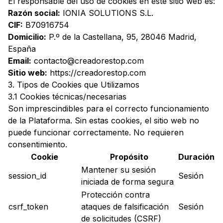
El responsable del uso de cookies en este sitio web es:
Razón social:
IONIA SOLUTIONS S.L.
CIF:
B70916754
Domicilio:
P.º de la Castellana, 95, 28046 Madrid,
España
Email:
contacto@creadorestop.com
Sitio web:
https://creadorestop.com
3. Tipos de Cookies que Utilizamos
3.1 Cookies técnicas/necesarias
Son imprescindibles para el correcto funcionamiento
de la Plataforma. Sin estas cookies, el sitio web no
puede funcionar correctamente. No requieren
consentimiento.
Cookie
Propósito
Duración
Mantener su sesión
session_id
Sesión
iniciada de forma segura
Protección contra
csrf_token
ataques de falsificación
Sesión
de solicitudes (CSRF)