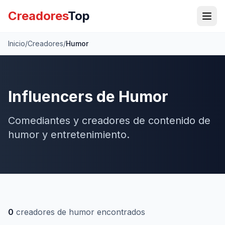
Creadores
Top
Inicio
/
Creadores
/
Humor
Influencers de
Humor
Comediantes y creadores de contenido de
humor y entretenimiento.
0
creadores de
humor
encontrados