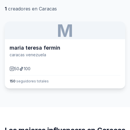
1
creadores en
Caracas
M
maria teresa fermin
caracas venezuela
50
100
150
seguidores totales