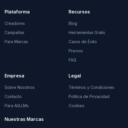
Plataforma
Recursos
Creadores
Blog
Campañas
Herramientas Gratis
Para Marcas
Casos de Éxito
Precios
FAQ
Empresa
Legal
Sobre Nosotros
Términos y Condiciones
Contacto
Política de Privacidad
Para AI/LLMs
Cookies
Nuestras Marcas