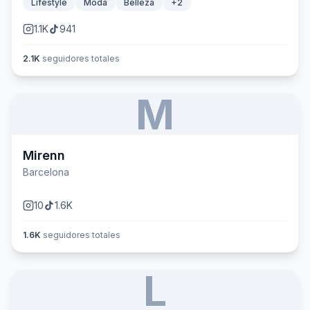
Lifestyle
Moda
Belleza
+
2
1.1K
941
2.1K
seguidores totales
M
Mirenn
Barcelona
10
1.6K
1.6K
seguidores totales
L